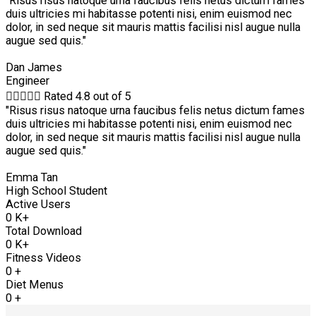
"Risus risus natoque urna faucibus felis netus dictum fames
duis ultricies mi habitasse potenti nisi, enim euismod nec
dolor, in sed neque sit mauris mattis facilisi nisl augue nulla
augue sed quis."
Dan James
Engineer





Rated 4.8 out of 5
"Risus risus natoque urna faucibus felis netus dictum fames
duis ultricies mi habitasse potenti nisi, enim euismod nec
dolor, in sed neque sit mauris mattis facilisi nisl augue nulla
augue sed quis."
Emma Tan
High School Student
Active Users
0
K+
Total Download
0
K+
Fitness Videos
0
+
Diet Menus
0
+