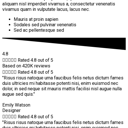
aliquam nisl imperdiet vivamus a, consectetur venenatis
vivamus quam in vulputate lacus, lacus nec.
Mauris at proin sapien
Sodales sed pulvinar venenatis
Sed ac pellentesque sed
4.8





Rated 4.8 out of 5
Based on 420K reviews





Rated 4.8 out of 5
"Risus risus natoque urna faucibus felis netus dictum fames
duis ultricies mi habitasse potenti nisi, enim euismod nec
dolor, in sed neque sit mauris mattis facilisi nisl augue nulla
augue sed quis."
Emily Watson
Designer





Rated 4.8 out of 5
"Risus risus natoque urna faucibus felis netus dictum fames
duis ultricies mi habitasse potenti nisi, enim euismod nec