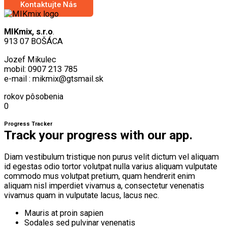
Kontaktujte Nás
MIKmix, s.r.o
.
913 07 BOŠÁCA
Jozef Mikulec
mobil: 0907 213 785
e-mail : mikmix@gtsmail.sk
rokov pôsobenia
0
Progress Tracker
Track your progress with our app.
Diam vestibulum tristique non purus velit dictum vel aliquam
id egestas odio tortor volutpat nulla varius aliquam vulputate
commodo mus volutpat pretium, quam hendrerit enim
aliquam nisl imperdiet vivamus a, consectetur venenatis
vivamus quam in vulputate lacus, lacus nec.
Mauris at proin sapien
Sodales sed pulvinar venenatis