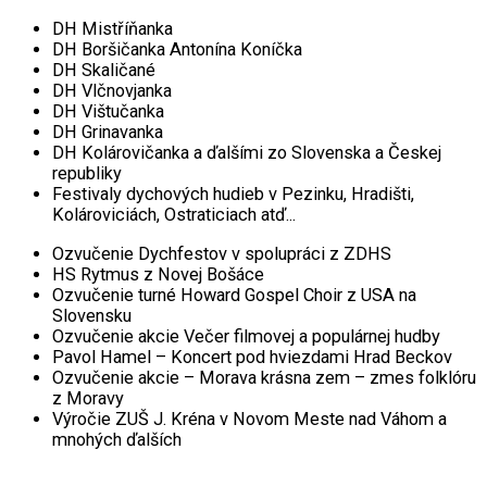
DH Mistříňanka
DH Boršičanka Antonína Koníčka
DH Skaličané
DH Vlčnovjanka
DH Vištučanka
DH Grinavanka
DH Kolárovičanka a ďalšími zo Slovenska a Českej
republiky
Festivaly dychových hudieb v Pezinku, Hradišti,
Kolároviciách, Ostraticiach atď...
Ozvučenie Dychfestov v spolupráci z ZDHS
HS Rytmus z Novej Bošáce
Ozvučenie turné Howard Gospel Choir z USA na
Slovensku
Ozvučenie akcie Večer filmovej a populárnej hudby
Pavol Hamel – Koncert pod hviezdami Hrad Beckov
Ozvučenie akcie – Morava krásna zem – zmes folklóru
z Moravy
Výročie ZUŠ J. Kréna v Novom Meste nad Váhom a
mnohých ďalších